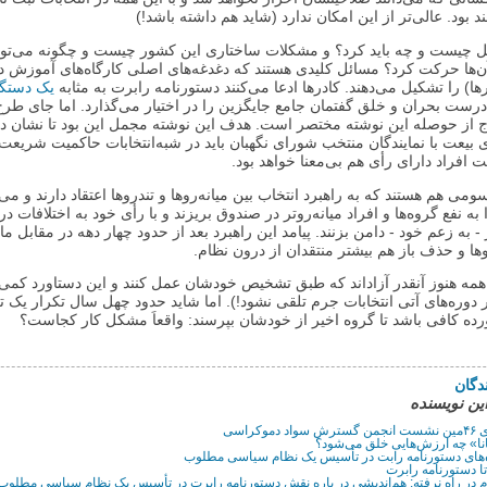
 بود. عالی‌تر از این امکان ندارد (شاید هم داشته باشد!)
حل چیست و چه باید کرد؟ و مشکلات ساختاری این کشور چیست و چگونه می‌توا
‌ها حرکت کرد؟ مسائل کلیدی‌ هستند که دغدغه‌های اصلی کارگاه‌های آموزش د
ها) را تشکیل می‌دهند. کادرها ادعا می‌کنند دستورنامه رابرت به مثابه
یک دستگا
رست بحران و خلق گفتمان جامع جایگزین را در اختیار می‌گذارد. اما جای طرح
 از حوصله این نوشته مختصر است. هدف این نوشته مجمل این بود تا نشان ده
ی بیعت با نمایندگان منتخب شورای نگهبان باید در شبه‌انتخابات حاکمیت شری
ت افراد دارای رأی هم بی‌معنا خواهد بود.
سومی هم هستند که به راهبرد انتخاب بین میانه‌رو‌ها و تندروها اعتقاد دارند و می
به نفع گروه‌ها و افراد میانه‌روتر در صندوق بریزند و با رأی خود به اختلافات د
 به زعم خود - دامن بزنند. پیامد این راهبرد بعد از حدود چهار دهه در مقابل م
ها و حذف باز هم بیشتر منتقدان از درون نظام.
همه هنوز آنقدر آزاداند که طبق تشخیص خودشان عمل کنند و این دستاورد کم
در دوره‌های آتی انتخابات جرم تلقی نشود!). اما شاید حدود چهل سال تکرار یک ت
 کافی باشد تا گروه اخیر از خودشان بپرسند: واقعاَ مشکل کار کجاست؟
دگان
اين نويسنده
موکراسی
انا» چه ارزش‌هایی خلق می‌شود؟
‌های دستورنامه رابت در تأسیس یک نظام سیاسی مطلوب
ا دستورنامه رابرت
 در راه‌ نرفته: هم‌اندیشی در باره نقش دستورنامه رابرت در تأسیس یک نظام سیاسی مطلوب