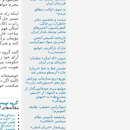
فرزندان ایران
مجرم خواهند
به سوی «ولایت مطلق
اینکه راه 
مردم»
مسیر حل آن
بیست و ششمین دفتر
رابرت (کادر
خاطرات زیرخاکی:
کنفدراسیون انجمن‌های
امکان فهم د
محلی توسعه پایدار ایران
مباحث خارج
تاریخچه تأسیس انجمن
مؤمنان برا
گسترش سواد دموکراسی
‌کنند و شرک
تدارک بازآفرینی جوامع
البته گروه 
«شبه‌مدرن»
آرای خود را 
تدوین «کد اتیکز»‌ معلمان؛
حکومت نیز -
تجربه‌ای نو در ایران
تقویت تندرو
تفسیر خط به خط «دربارۀ
جان» ارسطو منتشر شد
خوشبختانه 
توزیع درون‌سازمانی ویرایش
(البته اگر 
دوازدهم «دستورنامه رابرت»
شکست خورده
جوامع مردم خودقانون‌گذار: از
تقلید به اجتهاد؛ از «جنبش
مشروطه»‌ به «جهش
فرهنگی»
گروه نویسن
دموکراسی حقیقی؛ طلیعه
مقاله‌هاى 
کمونیزم؟
دستاوردهای ۴۶‌مین نشست انجمن گسترش سواد د
راه‌نقشه تأسیس نظام
در «خانه م
سیاسی «اخلاقی»
نقش آموزه
از سقراط ت
روزشمار «جریان اصلی»
نخستین گام