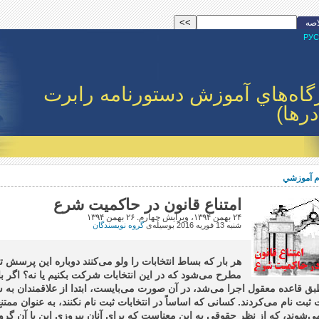
اصه
РУС
گاه‌هاي آموزش دستورنامه رابرت
درها)
ام آموزشي
امتناع قانون در حاکمیت شرع
۲۴ بهمن ۱۳۹۴، ویرایش چهارم. ۲۶ بهمن ۱۳۹۴
شنبه 13 فوريه 2016
بوسيله‌ى
گروه نویسندگان
هر بار که بساط انتخابات را ولو می‌کنند دوباره این پرسش 
مطرح می‌شود که در این انتخابات شرکت بکنیم یا نه؟ اگر ب
طبق قاعده معقول اجرا می‌شد، در آن صورت می‌بایست، ابتدا از علاقمندان به
ت ثبت نام می‌کردند. کسانی که اساساً در انتخابات ثبت نام نکنند، به عنوان ممتنع
شوند، که از نظر حقوقی به این معناست که برای آنان پیروزی این یا آن گروه