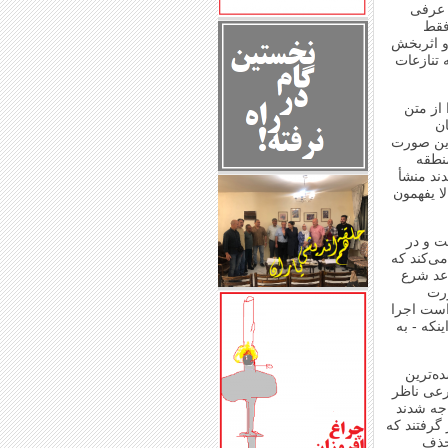
 عرفی
فقط
 و اثربخش
 تنازعات
از متن
ن
این صورت
نطقه‌
ند منشأ
لا یفهمون
ت و در
ی‌کند که
اعد شرع
ورت
است اجرا
ینکه - به
ده‌ترین
رعی ناظر
اجه شدند
گرفتند که
حذف