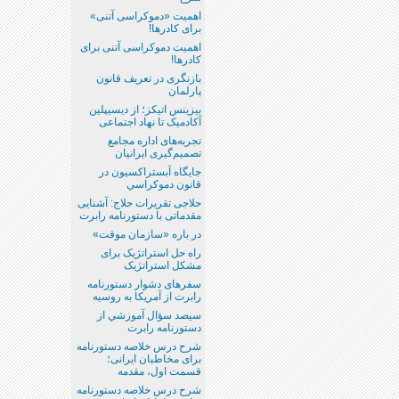
اهمیت «دموکراسی آتنی»
برای کادرها!
اهمیت دموکراسی آتنی برای
کادرها!
بازنگری در تعریف قانون
پارلمان
بیزینس اتیکز؛ از دیسیپلین
آکادمیک تا نهاد اجتماعی
تجربه‌های اداره مجامع
تصمیم‌گیری ایرانیان
جايگاه آبستراكسيون در
قانون دموكراسي
حلاجی تقریرات حلاج: آشنایی
مقدماتی با دستورنامه رابرت
در باره «سازمان موقت»
راه حل استراتژیک برای
مشکل استراتژیک
سفرهای دشوار دستورنامه
رابرت از آمریکا به روسیه
سيصد سؤال آموزشي از
دستورنامه رابرت
شرح درس خلاصه دستورنامه
برای مخاطبان ایرانی؛
قسمت اول، مقدمه
شرح درس خلاصه دستورنامه