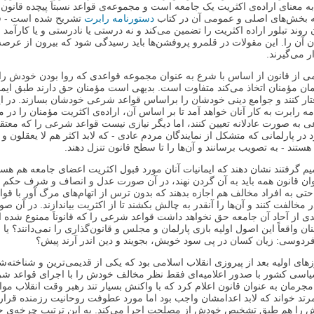
ه معنای اراده‌ی اکثریت یک جامعه است و مجموعه‌ی قواعد نسبتاَ پیچده قانون
که بخش‌های اصلی و عمومی آن در کتاب
دستورنامه رابرت
تشریح شده است - 
ن روند تبلور اراده اکثریت را تضمین می‌کند و نه درستی یا نادرستی و یا کارآمد
دن آن را. این مقولات در قلمرو پروفشن‌ها باید رسیدگی شود که بیرون از عرصه
 می‌گیرند.
ی از قانون از اساس با شرع به عنوان مجموعه قواعدی که روا بودن خودش را 
ان مؤمنان اتخاذ می‌کند متفاوت است. بدیهی است مؤمنان حق دارند طبق ایما
ار کنند و جوامع دینی خودشان را براساس قواعد شرعی خودشان بسازند. در 
مه رابرت به کار آنان خواهد آمد تا بر اساس آن، اراده‌ی اکثریت مؤمنان را در م
 به صورت عادلانه تعیین کنند، اما دیگر نیازی نیست قواعد شرعی را که معتقد
 در پارلمانی که متشکل از نمایندگان مردم عادی - که لابد اکثر هم لا یعقلون و 
 هستند - به تصویب برسانند و آن‌ها را تا سطح قانون تنزل دهند.
یم گرفتند نشان دهند که ایمانیات آنان مورد قبول اکثریت اعضای جامعه هم هس
وان قانون همه باید به آن گردن نهند، در آن صورت عدل و انصاف و شرف حکم م
حتی به افراد مخالف هم اجازه بدهند که بدون ترس از اتهام‌های مرگ آور با قو
مخالفت کنند و آن‌ها را آنقدر به چالش بکشند تا از اکثریت بیاندازند. در آن ص
دی از آحاد آن جامعه حق نخواهد داشت قواعد شرعی را که قانوناَ ممنوع شده 
نان واقعاً این اصول اولیه بازی پارلمان و مجلس و قانون‌گذاری را نمی‌دانند؟ یا ا
ردوسی: زیان کسان در پی سود خویش، بجویند و دین اندر آرند پیش؟
های اولیه بعد از پیروزی انقلاب اسلامی بود که یکی از قدیمی‌ترین و شناخته‌ش
یاسی کشور با صدور اعلامیه‌ای فقط نظر مخالف خودش را با اجرای قواعد ش
جرمان به عنوان قانون اعلام کرد که با واکنش بسیار تند رهبر وقت انقلاب مو
مرتد خواند که لابد اعدامشان واجب بود اما مورد عطوفت روحانیت رزمنده قرار 
را هم طبق تشخیص خودش از مصلحت اجرا می‌کند. به این ترتیب چرخه‌ی 