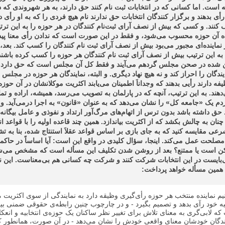
 است. اما کسانی که در انتخابات ثبت نام کنند حق دارند، به هر شهروندی که 
أی بدهند و برگزار کنندگان انتخابات حق ندارند نام هیچ فردی را که به او رأی 
نند. و کسی که بیش از نصف آرای ثبت‌نام کنندگان در هر حوزه را به این ت
نده آن حوزه محسوب می‌شود، و فقط در این صورت است که ندادن رأی معنا پیدا 
نماینده‌ای مجبور می‌بود بیش از نصف آرای ثبت نام کنندگان را کسب کند. بعد،‌ 
 به این ترتیب بیش از نصف آرای ثبت نام کنندگان هر حوزه را کسب کرده باشند 
ین شده در صحن مجلس گردهم می‌آیند و فقط کل آن مجلس است که حق دارد
ندگان را احراز کند و نه هیچ نهاد دیگری. و البته، نمایندگان هر حوزه در مجلس ن
ه دارند رأیی بدهند که وجداناَ اطمینان می‌یابند اکثریت موکلانشان در آن حوزه
دهند. به این ترتیب، آنچه که در پارلمان به تصویب می‌رسد، همیشه، اراده و تما
م یک «جامعه کل» را نشان می‌دهد که به عنوان «قانون» به اجرا درمی‌آید. و ا
د حق داشته باشد بدون ترس از اتهام‌های مرگ‌آور ارتداد و نفوذی و عامل بیگانه،
چنان به چالش بکشد که از اکثریت بیاندازد. همین چند قاعده اولیه را با قواعد ان
عی مقایسه کنید که به جای بازی بر اساس قواعد عقلاَ استنتاج شده، بنا به 
صلحت عمل می‌کند. اینجا، سؤال کلیدی در واقع این است: آیا اساساً در حاک
ن است یا ممتنع؟ بعد از روشن شدن تکلیف این مسأله است که مشخص می‌ش
بایست در این انتخابات شرکت کنند و شرکت چه کسانی هم بی‌معناست. این ن
همین مسأله خواهد پرداخت:
یم نماینده منتخب هر حوزه رأی‌گیری وظیقه دارد به نمایندگی از سوی اکثریت م
یه خود رآی بدهد و تصمیم بگیرد - و در چارچوب چنین رابطه‌ی حقوقی ضمنی بی
 لابی‌گری به معنای تلاش برای تغییر نظر ساکنان یک حوزه‌ی انتخابیه و انع
ایندگان خودشان معنای واقعی خودش را نشان می‌دهد - در آن صورت، همانطور ک