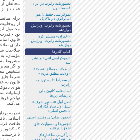
مخالفان از 
دستورنامه رابرت در ایران؛
قسمت اول
فقید نیز ا
دموکراسی حقیقی؛ هم
برای میانسا
استراتژی هم تاکتیک
از روحانیت
دستورنامه رابرت؛ ویرایش
محصول ابزا
دوازدهم
بود - قدرت 
«اختران»‌ منتشر کرد:
قانون اساس
دستورنامه رابرت؛ ویرایش
دارای صلاحی
دوازدهم
صلاحیت شده 
کتاب کادرها
مؤمنان، به
«دموکراسی آتنی» منتشر
مشروط به ا
شد
و اگر مغای
از «ولایت مطلق فقیه‌» تا
تشخیص مصل
«ولایت مطلق مردم»
شرعاً جایز 
از سقراط تا دستورنامه
قانون به عن
رابرت
هوای دموکر
اساسنامه کانون ملی
ایمانیات مت
پارلمانتارین‌ها
تهاجم فرهنگ
اصل اول «دستور شرف»‌
می‌کند.
نسل اول بنیان‌گذاران
«انجمن اصلی»
نظریه پردا
انجمن اصلی؛ پروفشن اصلی
اسلامی باقی
طاقت فرسا گ
انجمن‌ها و مسؤلیت خلق
اخلاق آلترناتیو
که کشور را
با برچسب فت
بازآفرینی ساختارهای
مستقر؛ شماره یک: حزب
می‌شود و کس