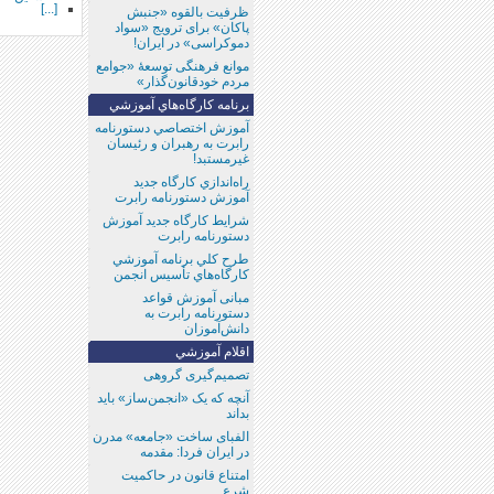
[...]
ظرفیت بالقوه «جنبش
پاکان» برای ترویج «سواد
دموکراسی» در ایران!
موانع فرهنگی توسعۀ «جوامع
مردم خود‌قانون‌گذار»
برنامه كارگاه‌هاي آموزشي
آموزش اختصاصي دستورنامه
رابرت به رهبران و رئيسان
غيرمستبد!
راه‌اندازي كارگاه جديد
آموزش دستورنامه رابرت
شرايط كارگاه جديد آموزش
دستورنامه رابرت
طرح كلي برنامه آموزشي
كارگاه‌هاي تأسيس انجمن
مبانی آموزش قواعد
دستورنامه رابرت به
دانش‌آموزان
اقلام آموزشي
تصمیم‌گیری گروهی
آنچه که یک «انجمن‌‌ساز» باید
بداند
الفبای ساخت «جامعه» مدرن
در ایران فردا: مقدمه
امتناع قانون در حاکمیت
شرع