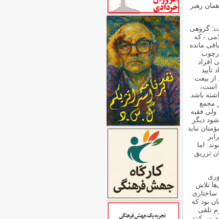
همان رهبر
ست: گروهی
می - که
اقی مانده
ارچوب
 افراد
 تأیید
از بیعت
 است،
شته باشد.
ر مجمع
ولی فقیه
‌شود دیگر
نان نباید
ابر
ند. اما
ان تزریق
وری
ها تلاش
ساختاری‌
ن بود که
م تلقی
م می‌کنند