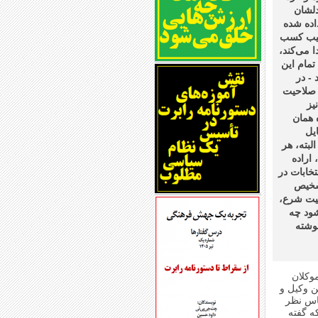
دلشان
داده شده
رتیب کسب
می‌کند،‌
تمام این
- در
 صلاحیت
یز
 همان
یل
لبته، هر
 اراده
تخابات در
تشخیص
میت شرع،
ود چه
وشته
وکلان
ن وکیل و
کاس نظر
ه گفته