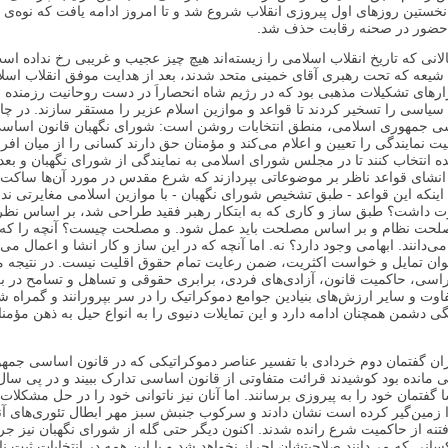
نخستین روزهای اول پیروزی انقلاب شروع شد و تا امروز ادامه یافت که نوه‌ی 
ز حضور در صحنه رقابت حذف شد.
لانی که تاریخ انقلاب اسلامی را زیسته‌اند هیچ چیز عجیب و غریبی رخ نداده ا
 شیعه که تحت رهبری آقای خمینی متحد شدند، بعد از هدایت موفق انقلاب اسلا
رهای تشکیلات مذهبی بود که در رژیم شاه انحصاراَ در دست روحانیت رزمنده ب
سیاسی را تسخیر کردند تا قواعد و موازین اسلام عزیر را مستقر سازند. در چ
ی جمهوری اسلامی، منطق انتخابات روشن است: شورای نگهبان قانون اساسی
ت نمایندگی را تعیین و اعلام می‌کند و مؤمنان حق دارند کسانی را از میان افراد
انتخاب کنند تا در مجلس شورای اسلامی به نمایندگی از شورای نگهبان و بعد 
 انشای قواعد ناظر بر موضوعاتی بپردازند که شرع مقدس در مورد آن‌ها ساکت
ینکه این قواعد - طبق تشخیص شورای نگهبان - با موازین اسلامی مغایرتی ندا
رت داشت؟ طبق ساز و کاری که به ابتکار رهبر فقید طراحی شد، بر اساس نظ
حت نظام و بر اساس مصلحت باید عمل شود. و مصلحت چیست؟ آنچه را که 
می‌دانند. ابهامی وجود دارد؟ نه. اما آنچه که در این ساز و کار انشا و اعمال می
وان تمایل و خواست اکثریت، ضمن رعایت تمام حقوق اقلیت نیست. در نتیجه مؤم
اسی، حاکمیت قانون، آزادی‌های فردی، برابری حقوقی و تساهل و تسامح در بر
فاوت و سایر ارزش‌ها‌ی بنیادین جوامع دموکراتیک را در سر بپرورانند و گمراه شو
ی دشمن همچنان ادامه دارد و این تمایلات دنیوی را به انواع حیل به ذهن مؤمن
زان گفتمان دوم خردادی با تفسیر عناصر دموکراتیکی که در قانون اساسی جمه
 مانده بود کوشیدند قرائت متفاوتی از قانون اساسی تدارک ببیند و در پی سال‌
فتمان خود را به پیروزی برسانند. اما آنان نیز ناتوانی خود را در حل مشکلات 
 زمین‌گیر کرده است نشان دادند و سرکوب جنبش سبز مهر ابطال تئوری‌های آنا
نه از حاکمیت شرع رانده شدند. اکنون دیگر حتی گله از شورای نگهبان نیز جر
انی که می‌دانند صلاحیتشان احراز نخواهد شد و با این همه در انتخابات ثبت نا