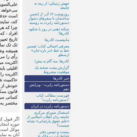
جهش ژنتيكي؛‌ از رمه به
علی‌السویه
جامعه
می‌خواهد ر
روزنوشت ۱۲ آذر: از انجمن
است حذف ک
ساختمان تا سفر‌های دشوار
کند، نمای
دستورنامه رابرت به روسیه
چرا که هر 
سکته ذهنی در روز با شکوه
افراد - که
کادرها!
تاریخ تعی
مانیفست کادرها
تک تک نمای
معرفی اجمالی کتاب: تفسیر
خط به خط «در باره جان»
همیشه وظیف
ارسطو
رأی را می‌
کادرها: سه‌ گام به پیش!
اکثریت مرد
گزارش پشت صحنه‌ يك
اقلیتی بای
موفقيت مشروط
اکثریت را 
خبر كادرها
حاکمیت شر
دستورنامه رابرت - ويرايش
خودش از م
دهم
قانون ممک
فهرست مطالب كتاب
کسانی می‌
"دستورنامه‌ رابرت"
مختصر به 
دستورنامه رابرت در ایران
استقبال شورای مرکزی
جامعه زنان انقلاب اسلامی از
اگر قبول کن
«علم حقوق پارلمانی» نشانه
حوزه انتخاب
چیست؟
موکل است که
بیست و دومین دفتر
آنان به نم
«خاطرات زیرخاکی»: