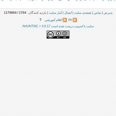
پذيرش
|
تماس
|
نقشه‌ى سايت
|
اتصال
|
آمار سايت
|
بازديد كنندگان :
1704 /
1179804
?
FA
اقلام آموزشي
سايت با اسپيپ درست شده است 3.0.17
+
AHUNTSIC