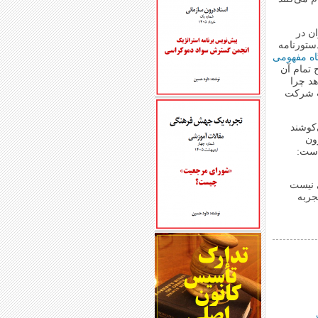
ن در
ستورنامه
ه مفهومی
 تمام آن
د چرا
عت شرکت
‌کوشند
رون
است:
ی نیست
جربه