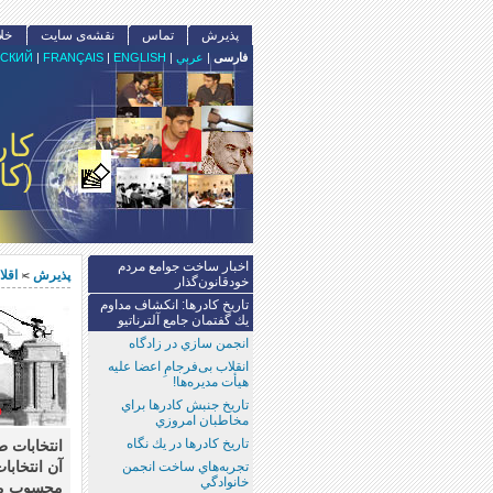
پذيرش
تماس
نقشه‌ى سايت
خل
فارسى
|
عربي
|
ENGLISH
|
FRANÇAIS
|
СКИЙ
كار
(كا
اخبار ساخت جوامع مردم
پذيرش
اقل
>
خودقانون‌‌گذار
تاريخ كادرها: انكشاف مداوم
يك گفتمان جامع آلترناتيو
انجمن سازي در زادگاه
انقلاب بی‌فرجامِ اعضا علیه
هیأت مدیره‌ها!
تاريخ جنبش كادرها براي
مخاطبان امروزي
تاريخ كادرها در يك نگاه
انتخابات 
آن انتخابا
تجربه‌هاي ساخت انجمن
خانوادگي
محسوب می‌