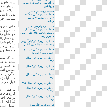
شد، قانون ب
باز‌آفرینی روحانیت به مثابه
پروفشن
پارلمان - 
عادلانه بود
بیست و پنجمین دفتر
خاطرات زیرخاکی: دوگانه
بودن یا نبو
«ایرانی‌اسلامی» در مدار
سیاسی قرار
رقابت
چنین مفهوم
بیست و چهارمین دفتر
خاطرات زیرخاکی: تدارک
مقدس و ایم
تأسیس انجمن‌های طراز نوین
خودشان رفت
شهر و روستا
نیز دستورنا
خاطرات زیرخاکی: بازآفرینی
الفراغ شرعی
روحانیت به مثابه پروفشن
آسمانی دارد
خاطرات زیرخاکی: در باره
و لا یعلمون
«سواد دموکراسی»
اما اگر تصم
خاطرات زیرخاکی: سال
۱۳۹۲
نتیجه به عن
به اقلیت و 
خاطرات زیرخاکی: سال
۱۳۹۵
مقدس آنقدر 
دیگرهیچ اح
خاطرات زیرخاکی: سال
کند. آیا مؤم
۱۳۹۶
قول حکیم ف
خاطرات زیرخاکی:سال ۱۳۹۱
خاطرات زیرخاکی؛ سال
در همان روز
۱۳۹۳
گروه‌های س
خاطرات زیرخاکی؛ سال
بر مجازات م
۱۳۹۴
که آنان را 
در تدارک مرحله سوم
اصول خودش 